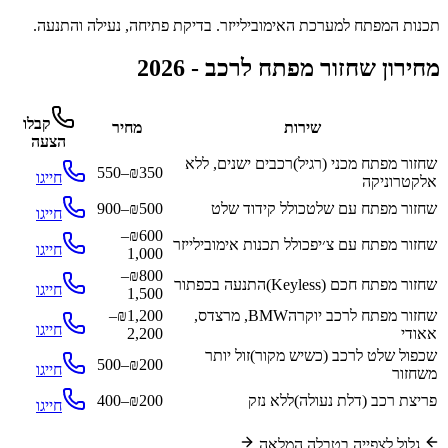
תכנות המפתח למערכת האימובילייזר. בדיקת פתיחה, נעילה והתנעה.
מחירון שחזור מפתח לרכב - 2026
קבלו
שירות
מחיר
הצעה
שחזור מפתח מכני (רגיל)
רכבים ישנים, ללא
₪350–550
חייגו
אלקטרוניקה
שחזור מפתח עם שלט
כולל קידוד שלט
₪500–900
חייגו
₪600–
שחזור מפתח עם צ׳יפ
כולל תכנות אימובילייזר
חייגו
1,000
₪800–
שחזור מפתח חכם (Keyless)
התנעה בכפתור
חייגו
1,500
שחזור מפתח לרכב יוקרה
BMW, מרצדס,
₪1,200–
חייגו
אאודי
2,200
שכפול שלט לרכב (כשיש מקור)
זול יותר
₪200–500
חייגו
משחזור
פריצת רכב (דלת נעולה)
ללא נזק
₪200–400
חייגו
גלול לצפייה בטבלה המלאה