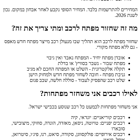
המחירים להתרשמות בלבד. המחיר הסופי נקבע לאחר אבחון במקום. נכון
לשנת 2026.
מה זה שחזור מפתח לרכב ומתי צריך את זה?
שחזור מפתח לרכב הוא תהליך שבו מנעולן רכב מייצר מפתח חדש מאפס
- גם ללא מפתח מקורי.
אובדן מפתח יחיד - המפתח נאבד ואין גיבוי
מפתח שבור - נשבר בסוויץ' או בדלת
תקלה אלקטרונית - השלט או המפתח החכם לא מגיב
גניבת מפתח - חובה לשחזר מפתח חדש ולמחוק הישן
שלט רכב שהפסיק לעבוד - סוללה חלשה, שבב פגום
לאילו רכבים אני משחזר מפתחות?
אני משחזר מפתחות לכמעט כל רכב שנוסע בכבישי ישראל.
רכבים קוריאניים: יונדאי, קיה
רכבים יפניים: טויוטה, ניסאן, מאזדה, הונדה, סוזוקי, מיצובישי,
סובארו
רכבים אירופיים: פולקסווגן, סקודה, סיאט, רנו, פיג׳ו, סיטרואן,
אופל, פיאט