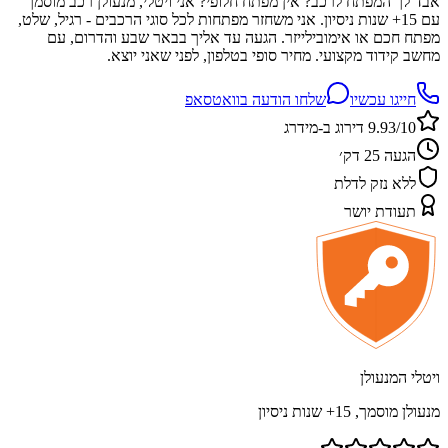
אבד לך המפתח לרכב? אין מפתח חלופי? אני ויטלי, מנעולן רכב מוסמך
עם 15+ שנות ניסיון. אני משחזר מפתחות לכל סוגי הרכבים - רגיל, שלט,
מפתח חכם או אימובילייזר. הגעה עד אליך בבאר שבע והדרום, עם
מחשב קידוד מקצועי. מחיר סופי בטלפון, לפני שאני יוצא.
חייגו עכשיו
שלחו הודעה בוואטסאפ
9.93/10 דירוג ב-מידרג
הגעה 25 דק׳
ללא נזק לדלת
תעודת יושר
ויטלי המנעולן
מנעולן מוסמך, 15+ שנות ניסיון