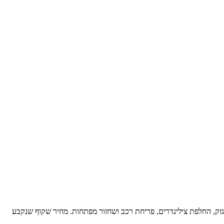
יסיון. מגיע לנתיבות מבאר שבע דרך כביש 25 - ישיר ומהיר. פתיחת דלתות ללא נזק, החלפת צילינדרים, פריחת רכב ושחזור מפתחות. מחיר שקוף שנקבע