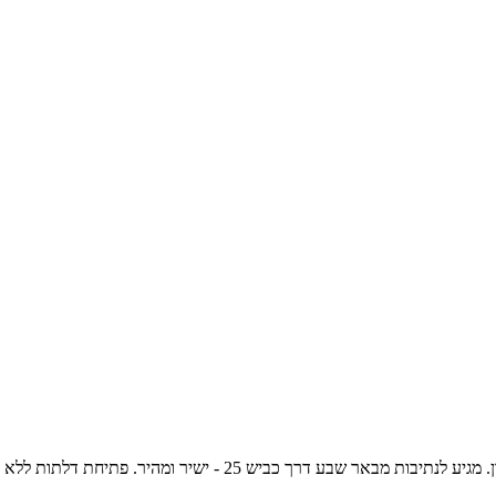
מחפש מנעולן בנתיבות? אני ויטלי קבלסקי, מנעולן מוסמך עם 15 שנות נ