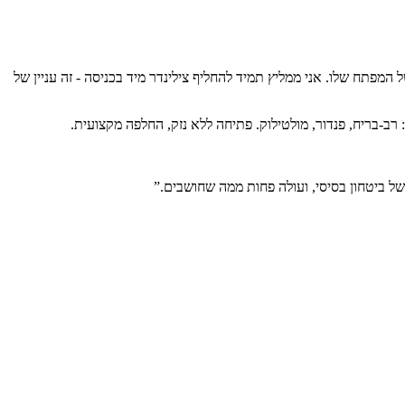
 לדירות מקבלן עם צילינדר בסיסי שלפחות 10 אנשים אחרים מחזיקים עותק של המפתח שלו. אני ממליץ תמיד להחליף צילינדר מיד בכניסה - זה עניין של
רב-בריח, פנדור, מולטילוק. פתיחה ללא נזק, החלפה מקצועית.
 של ביטחון בסיסי, ועולה פחות ממה שחושבים.
”