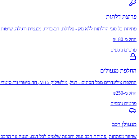
פריצת דלתות
פתיחת כל סוגי הדלתות ללא נזק - פלדלת, רב-בריח, מגנטית ורגילה. שיטו
החל מ-₪180
פרטים נוספים
החלפת מנעולים
החלפת צילינדרים מכל הסוגים - רגיל, מולטילוק MT5, חד-סיטרי ודו-סיטרי. התאמה מדויקת לכל דלת, כולל פלדלת ורב-בריח.
החל מ-₪250
פרטים נוספים
מנעולן רכב
שחזור מפתחות, פתיחת רכב נעול ותכנות שלטים לכל דגם. הגעה עד הרכב