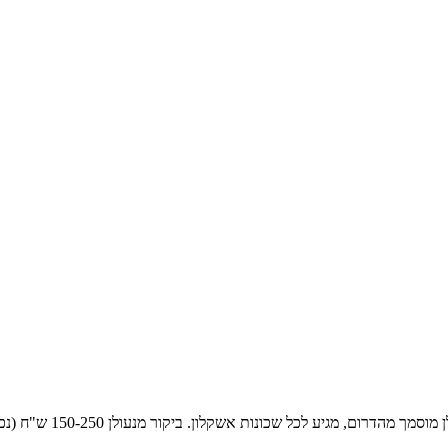
ביקור מנעולן 150-250 ש"ח (נכון לשנת 2026). מחיר מדויק בטלפון - לפני שאני יוצא מהבית.