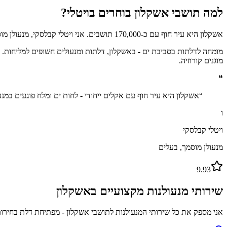
למה תושבי אשקלון בוחרים בויטלי?
אשקלון היא עיר חוף עם כ-170,000 תושבים. אני ויטלי קבלסקי, מנעולן מוסמך שפועל מבאר שבע ומגיע לאשקלון ולכל הדרום. מגיע עם הציוד, נותן מחיר בטלפון ועובד ללא נזק לדלת.
מומחה לדלתות בסביבת ים - באשקלון, דלתות ומנעולים חשופים למליחות. אנ
מוגנים קורוזיה.
❝
“
אשקלון היא עיר חוף עם אקלים ייחודי - לחות ים ומלח פוגעים במנע
ו
ויטלי קבלסקי
מנעולן מוסמך, בעלים
9.93
שירותי מנעולנות מקצועיים ב
אשקלון
אני מספק את כל שירותי המנעולנות לתושבי
אשקלון
- מפתיחת דלת בחירום