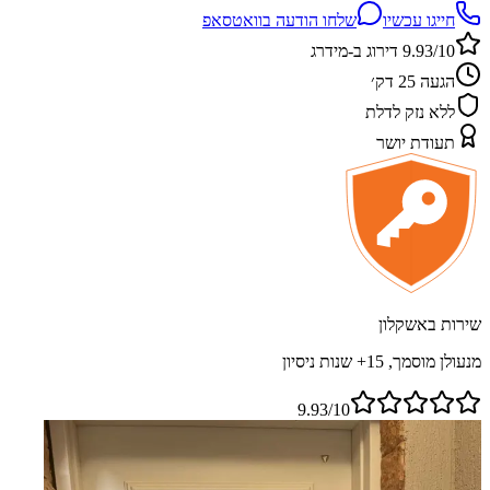
חייגו עכשיו
שלחו הודעה בוואטסאפ
9.93/10 דירוג ב-מידרג
הגעה 25 דק׳
ללא נזק לדלת
תעודת יושר
שירות באשקלון
מנעולן מוסמך, 15+ שנות ניסיון
9.93/10