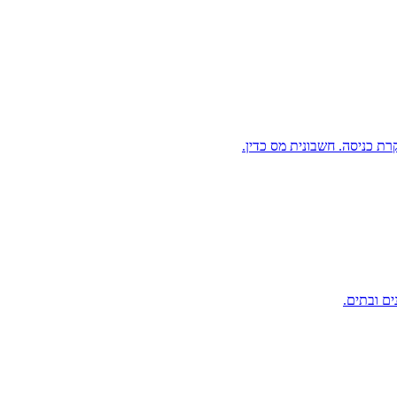
ת כניסה. חשבונית מס כדין.
ים ובתים.